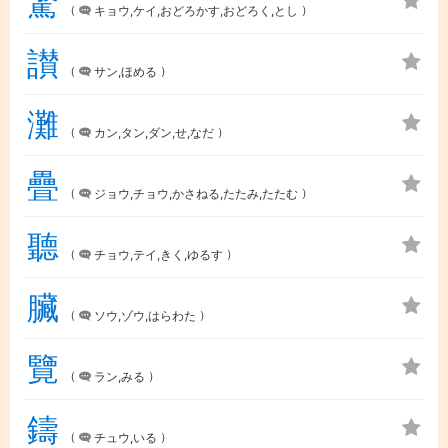
驚
（
）
キョウ,ケイ,おどろかす,おどろく,とし
讃
（
）
サン,ほめる
灘
（
）
カン,タン,ダン,せ,なだ
疊
（
）
ジョウ,チョウ,かさねる,たたみ,たたむ
聽
（
）
チョウ,テイ,きく,ゆるす
臟
（
）
ソウ,ゾウ,はらわた
覽
（
）
ラン,みる
鑄
（
）
チュウ,いる