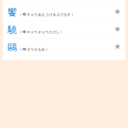
饗
（
）
キョウ,あえ,うける,もてなす
驍
（
）
キョウ,ギョウ,たけし
鷗
（
）
オウ,かもめ