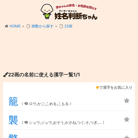
HOME
»
画数から探す
»
22画
22画の名前に使える漢字一覧1/1
で漢字をお気に入り
籠
（
）
ロウ,かご,こめる,こもる
襲
（
）
シュウ,ジュウ,おそう,かさね,つぐ,そ,つぎ,より